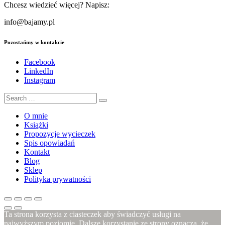
Chcesz wiedzieć więcej? Napisz:
info@bajamy.pl
Pozostańmy w kontakcie
Facebook
LinkedIn
Instagram
O mnie
Książki
Propozycje wycieczek
Spis opowiadań
Kontakt
Blog
Sklep
Polityka prywatności
Ta strona korzysta z ciasteczek aby świadczyć usługi na
najwyższym poziomie. Dalsze korzystanie ze strony oznacza, że