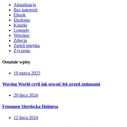
Aktualizacja
Bez kategorii
Ebook
Ekologia
Książki
Legendy
Wrocław
Zdjęcia
Zieleń miejska
Życzenia
Ostatnie wpisy
19 marca 2025
Waving World czyli jak oswoić lęk przed zmianami
29 lipca 2024
Fenomen Sherlocka Holmesa
12 lipca 2024