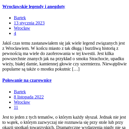
Wrocławskie legendy i anegdoty
Bartek
13 stycznia 2023
Wrocław
4
Jakiś czas temu zastanawiałem się jak wiele legend związanych jest
z Wrocławiem. W końcu miasto z tak długą i burzliwą historią z
pewnością ma wiele do zaoferowania w tej kwestii. Jest kilka
powszechnie znanych jak na przykład o smoku Strachocie, upadku
wieży, białej damie, kamiennej głowie czy szermierzu. Niewątpliwie
popularne są także o mostku pokutnic […]
Polowanie na czarownice
Bartek
8 listopada 2022
Wrocław
11
Jest to jeden z tych tematów, o którym każdy słyszał. Jednak nie jest
to wątek, o którym zazwyczaj nie rozmawia się przy stole lub przy
okazji spotkań towarzyskich. Dramatyczne wydarzenia nigdy nie są