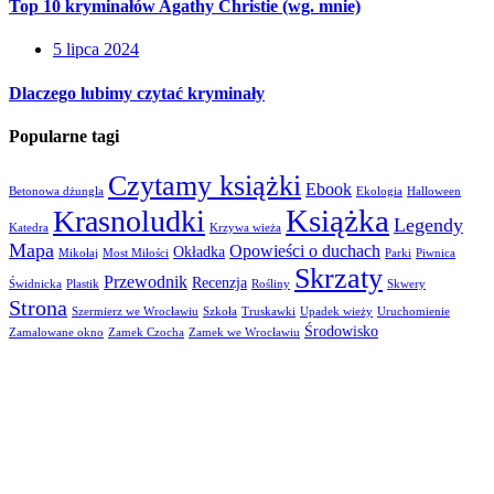
Top 10 kryminałów Agathy Christie (wg. mnie)
5 lipca 2024
Dlaczego lubimy czytać kryminały
Popularne tagi
Czytamy książki
Ebook
Betonowa dżungla
Ekologia
Halloween
Książka
Krasnoludki
Legendy
Katedra
Krzywa wieża
Mapa
Opowieści o duchach
Okładka
Mikołaj
Most Miłości
Parki
Piwnica
Skrzaty
Przewodnik
Recenzja
Świdnicka
Plastik
Rośliny
Skwery
Strona
Szermierz we Wrocławiu
Szkoła
Truskawki
Upadek wieży
Uruchomienie
Środowisko
Zamalowane okno
Zamek Czocha
Zamek we Wrocławiu