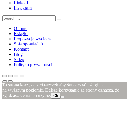
LinkedIn
Instagram
O mnie
Książki
Propozycje wycieczek
Spis opowiadań
Kontakt
Blog
Sklep
Polityka prywatności
Ta strona korzysta z ciasteczek aby świadczyć usługi na
najwyższym poziomie. Dalsze korzystanie ze strony oznacza, że
zgadzasz się na ich użycie.
Ok