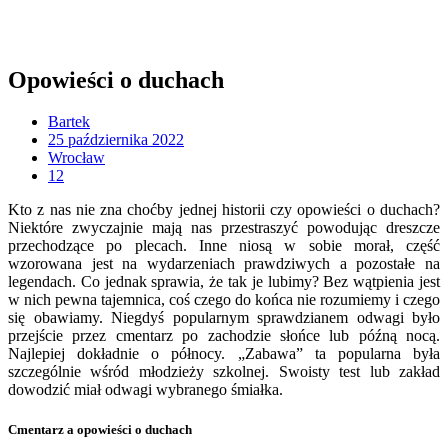
Opowieści o duchach
Bartek
25 października 2022
Wrocław
12
Kto z nas nie zna choćby jednej historii czy opowieści o duchach?
Niektóre zwyczajnie mają nas przestraszyć powodując dreszcze
przechodzące po plecach. Inne niosą w sobie morał, część
wzorowana jest na wydarzeniach prawdziwych a pozostałe na
legendach. Co jednak sprawia, że tak je lubimy? Bez wątpienia jest
w nich pewna tajemnica, coś czego do końca nie rozumiemy i czego
się obawiamy. Niegdyś popularnym sprawdzianem odwagi było
przejście przez cmentarz po zachodzie słońce lub późną nocą.
Najlepiej dokładnie o północy. „Zabawa” ta popularna była
szczególnie wśród młodzieży szkolnej. Swoisty test lub zakład
dowodzić miał odwagi wybranego śmiałka.
Cmentarz a opowieści o duchach