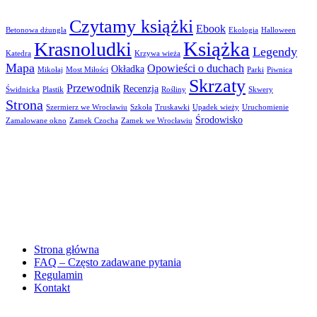
Czytamy książki
Ebook
Betonowa dżungla
Ekologia
Halloween
Książka
Krasnoludki
Legendy
Katedra
Krzywa wieża
Mapa
Opowieści o duchach
Okładka
Mikołaj
Most Miłości
Parki
Piwnica
Skrzaty
Przewodnik
Recenzja
Świdnicka
Plastik
Rośliny
Skwery
Strona
Szermierz we Wrocławiu
Szkoła
Truskawki
Upadek wieży
Uruchomienie
Środowisko
Zamalowane okno
Zamek Czocha
Zamek we Wrocławiu
Strona główna
FAQ – Często zadawane pytania
Regulamin
Kontakt