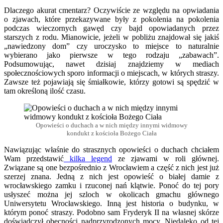
Dlaczego akurat cmentarz? Oczywiście ze względu na opwiadania
o zjawach, które przekazywane były z pokolenia na pokolenia
podczas wieczornych gawęd czy bajd opowiadanych przez
starszych z rodu. Mianowicie, jeżeli w pobliżu znajdował się jakiś
„nawiedzony dom” czy uroczysko to miejsce to naturalnie
wybierano jako pierwsze w tego rodzaju „zabawach”.
Podsumowując, nawet dzisiaj znajdziemy w mediach
społecznościowych sporo informacji o miejscach, w których straszy.
Zawsze też pojawiają się śmiałkowie, którzy gotowi są spędzić w
tam określoną ilość czasu.
Opowieści o duchach a w nich między innymi widmowy
kondukt z kościoła Bożego Ciała
Nawiązując właśnie do strasznych opowieści o duchach chciałem
Wam przedstawić
kilka legend
ze zjawami w roli głównej.
Związane są one bezpośrednio z Wrocławiem a część z nich jest już
szerzej znana. Jedną z nich jest opowieść o białej damie z
wrocławskiego zamku i rzuconej nań klątwie. Ponoć do tej pory
usłyszeć można jej szloch w okolicach gmachu głównego
Uniwersytetu Wrocławskiego. Inną jest historia o budynku, w
którym ponoć straszy. Podobno sam Fryderyk II na własnej skórze
doświadczył obecności nadprzyrodzonych mocy. Niedaleko od tej