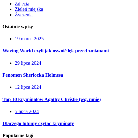
Zdjęcia
Zieleń miejska
Życzenia
Ostatnie wpisy
19 marca 2025
Waving World czyli jak oswoić lęk przed zmianami
29 lipca 2024
Fenomen Sherlocka Holmesa
12 lipca 2024
Top 10 kryminałów Agathy Christie (wg. mnie)
5 lipca 2024
Dlaczego lubimy czytać kryminały
Popularne tagi