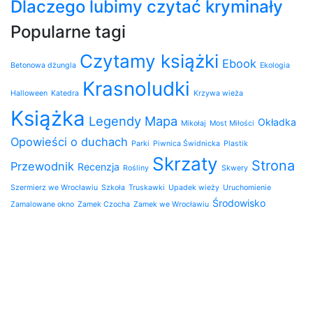
Dlaczego lubimy czytać kryminały
Popularne tagi
Czytamy książki
Ebook
Betonowa dżungla
Ekologia
Krasnoludki
Halloween
Katedra
Krzywa wieża
Książka
Legendy
Mapa
Okładka
Mikołaj
Most Miłości
Opowieści o duchach
Parki
Piwnica Świdnicka
Plastik
Skrzaty
Strona
Przewodnik
Recenzja
Rośliny
Skwery
Szermierz we Wrocławiu
Szkoła
Truskawki
Upadek wieży
Uruchomienie
Środowisko
Zamalowane okno
Zamek Czocha
Zamek we Wrocławiu